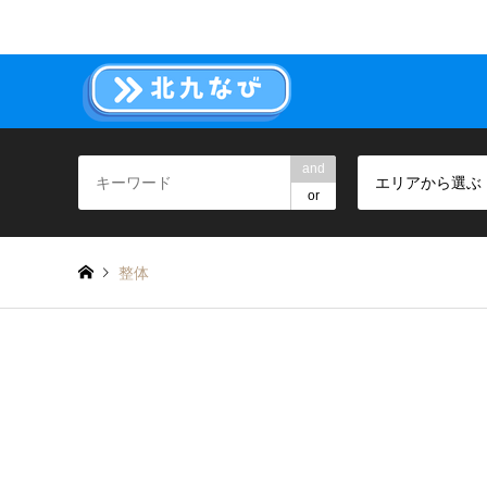
and
エリアから選ぶ
or
整体