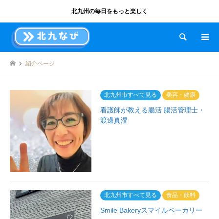
北九州の毎日をもっと楽しく
検索
紹介ページ
北九州市すべて見る
美容・健康
看護師が教える腸活 腸活管理士・
渡邊真澄
北九州市すべて見る
食品・飲料
Smile Bakeryスマイルベーカリー