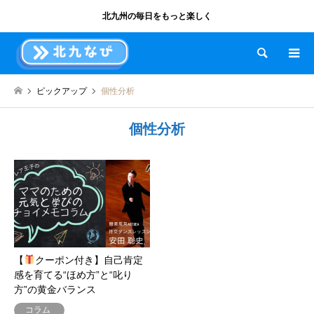
北九州の毎日をもっと楽しく
検索
ピックアップ
個性分析
個性分析
【
クーポン付き】自己肯定
感を育てる“ほめ方”と“叱り
方”の黄金バランス
コラム