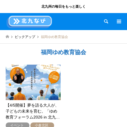
北九州の毎日をもっと楽しく
検索
ピックアップ
福岡ゆめ教育協会
福岡ゆめ教育協会
【4/5開催】夢を語る大人が、
子どもの未来を育む。「ゆめ
教育フォーラム2026 in 北九…
イベント
小倉北区