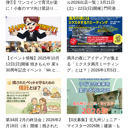
弾①】ワンコインで育児が楽
ル2026出店一覧｜3月21日
に！小倉のママ向け星語り…
(土)・22日(日)開催│門司港…
【イベント情報】2025年10月
満月の夜にアイディアが集ま
12日(日)開催 焼きもんや 菜’s
る「ミクスタ満月ミーティン
30周年記念イベント「Mr.ヒ…
グ」とは？｜2026年1月5日…
第34回 2月の終活会｜2026年2
【0次募集】北九州ジュニア・
月18日（水）開催｜残された
マイスター2026秋｜建築・も