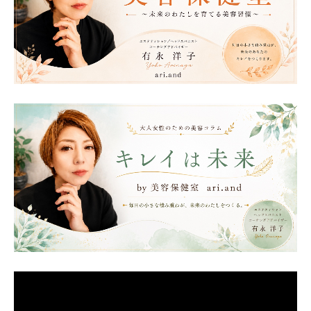
動
画
プ