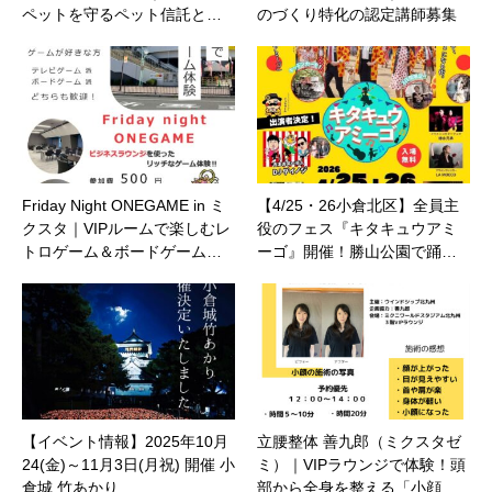
ペットを守るペット信託と…
のづくり特化の認定講師募集
Friday Night ONEGAME in ミ
【4/25・26小倉北区】全員主
クスタ｜VIPルームで楽しむレ
役のフェス『キタキュウアミ
トロゲーム＆ボードゲーム…
ーゴ』開催！勝山公園で踊…
【イベント情報】2025年10月
立腰整体 善九郎（ミクスタゼ
24(金)～11月3日(月祝) 開催 小
ミ）｜VIPラウンジで体験！頭
倉城 竹あかり
部から全身を整える「小顔…