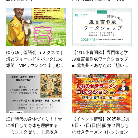
ゆうゆう落語会 in ミクスタ｜
【4/11小倉開催】専門家と学
海とフィールドをバックに大
ぶ遺言書作成ワークショップ
爆笑！VIPラウンジで楽しむ…
in 北九州～あなたの「想い…
江戸時代の身体づくり！！骨
【イベント情報】2025年12月
に着目して身体を理解する
6日～7日(日)開催 第２回しも
「ミクスタゼミ」｜息抜き…
のせきラーメンコレクション