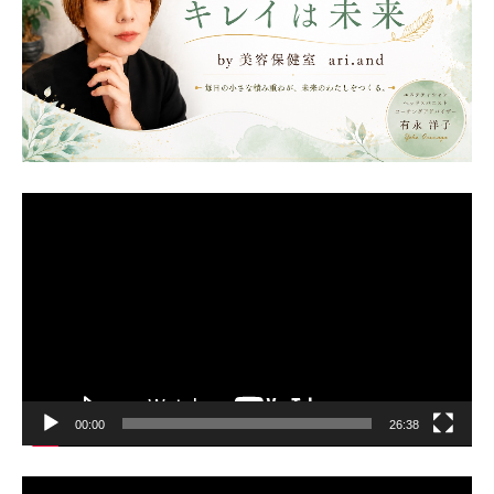
動
画
プ
レ
ー
ヤ
ー
00:00
26:38
動