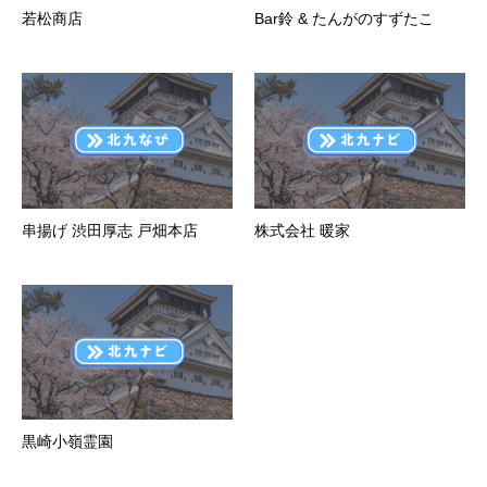
若松商店
Bar鈴 & たんがのすずたこ
串揚げ 渋田厚志 戸畑本店
株式会社 暖家
黒崎小嶺霊園