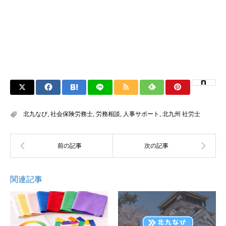
北九なび
,
社会保険労務士
,
労務相談
,
人事サポート
,
北九州 社労士
関連記事