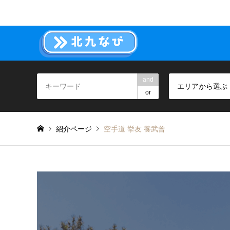
and
エリアから選ぶ
or
紹介ページ
空手道 挙友 養武曾