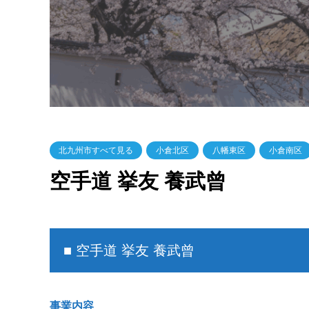
北九州市すべて見る
小倉北区
八幡東区
小倉南区
空手道 挙友 養武曾
■ 空手道 挙友 養武曾
事業内容