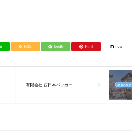
NE
RSS
feedly
Pin it
note
有限会社 西日本パッカー