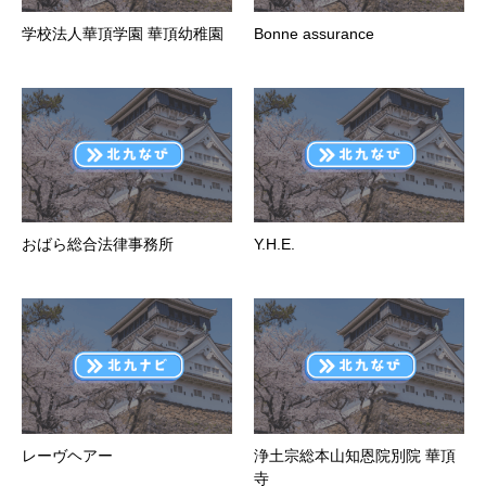
学校法人華頂学園 華頂幼稚園
Bonne assurance
おばら総合法律事務所
Y.H.E.
レーヴヘアー
浄土宗総本山知恩院別院 華頂
寺