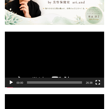
動
画
プ
レ
ー
ヤ
ー
00:00
26:38
動
画
プ