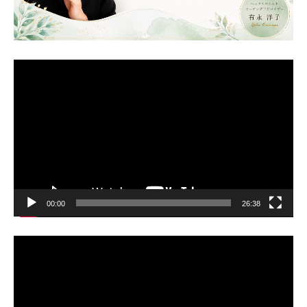
動
画
プ
レ
ー
ヤ
ー
00:00
26:38
動
画
プ
レ
ー