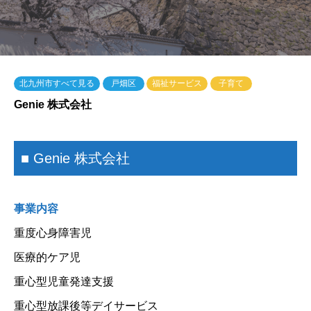
北九州市すべて見る
戸畑区
福祉サービス
子育て
Genie 株式会社
■ Genie 株式会社
事業内容
重度心身障害児
医療的ケア児
重心型児童発達支援
重心型放課後等デイサービス