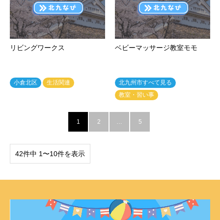
リビングワークス
ベビーマッサージ教室モモ
小倉北区
生活関連
北九州市すべて見る
教室・習い事
1
2
…
5
42件中 1〜10件を表示