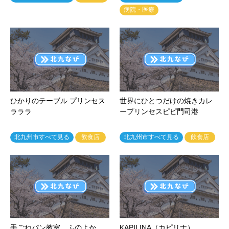
病院・医療
ひかりのテーブル プリンセス
世界にひとつだけの焼きカレ
ラララ
ープリンセスピピ門司港
北九州市すべて見る
飲食店
北九州市すべて見る
飲食店
手ごねパン教室 ふのよか
KAPILINA（カピリナ）