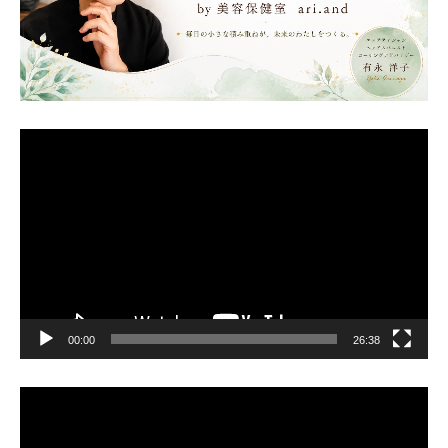
動
画
プ
レ
ー
ヤ
ー
00:00
26:38
動
画
プ