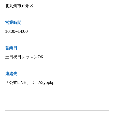
北九州市戸畑区
営業時間
10:00~14:00
営業日
土日祝日レッスンOK
連絡先
「公式LINE」ID A3yepkp