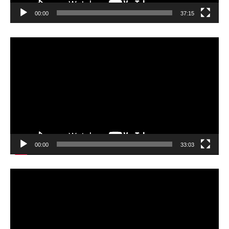
00:00
37:15
動
画
プ
レ
ー
ヤ
ー
00:00
33:03
動
画
プ
レ
ー
ヤ