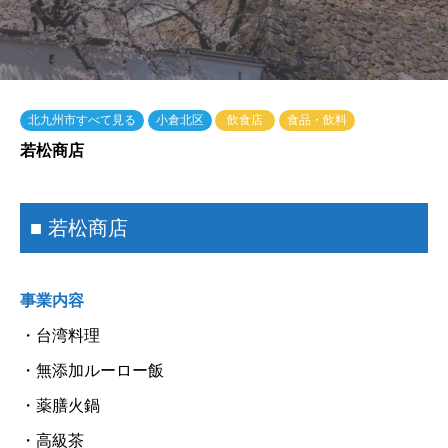
北九州市すべて見る
小倉北区
飲食店
食品・飲料
若松商店
■ 若松商店
事業内容
・台湾料理
・無添加ルーロー飯
・薬膳火鍋
・高級茶