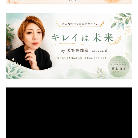
動
画
プ
レ
ー
ヤ
ー