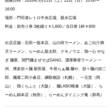
開催日時：2026年3月21日（土）22日（日） 10:00〜
16:00
場所：門司港レトロ中央広場、親水広場
料金：前売り券 3枚綴り￥1,600／当日券 1杯￥600
出店店舗：石田一龍本店、山の田ラーメン、あご出汁満
天ラーメン、ら〜めん龍太郎、クモノウエ、鶏一心 やな
ぎ 麺業、関門麺まぜそばGANG、濃厚豚骨ラーメン 一
州、博多担々麺 新田屋、牛骨らぁ麺 麺や、担々麺の担二
郎、麺屋二郎小倉店、綱取物語（札幌）、一元堂（岡
山）、鶏くらふと（大阪）、麺LABO唯奏（大阪）、ら
ーめん錦本店（秋田）、らーめんダイニング庵（群馬）