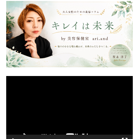
動
画
プ
レ
ー
ヤ
ー