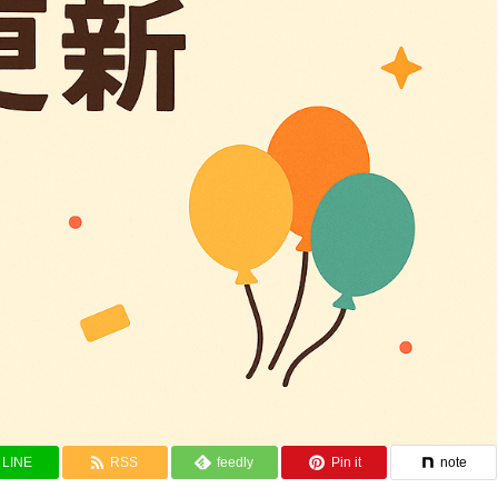
LINE
RSS
feedly
Pin it
note