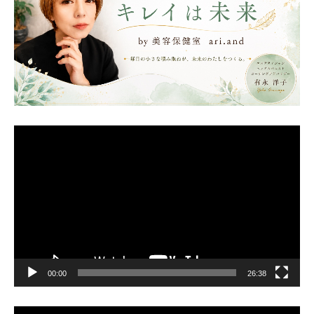
動
画
プ
レ
ー
ヤ
ー
00:00
26:38
動