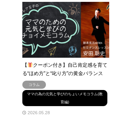
【
クーポン付き】自己肯定感を育て
る“ほめ方”と“叱り方”の黄金バランス
コラム
ママの為の元気と学びのちょいメモコラム(教
育編)
2026.05.28