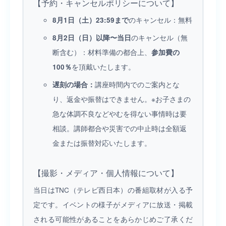
【予約・キャンセルポリシーについて】
のキャンセル：無料
8月1日（土）23:59まで
のキャンセル（無
8月2日（日）以降〜当日
断含む）：材料準備の都合上、
参加費の
を頂戴いたします。
100％
講座時間内でのご案内とな
遅刻の場合：
り、返金や振替はできません。※お子さまの
急な体調不良などやむを得ない事情時は要
相談。講師都合や災害での中止時は全額返
金または振替対応いたします。
【撮影・メディア・個人情報について】
当日はTNC（テレビ西日本）の番組取材が入る予
定です。イベントの様子がメディアに放送・掲載
される可能性があることをあらかじめご了承くだ