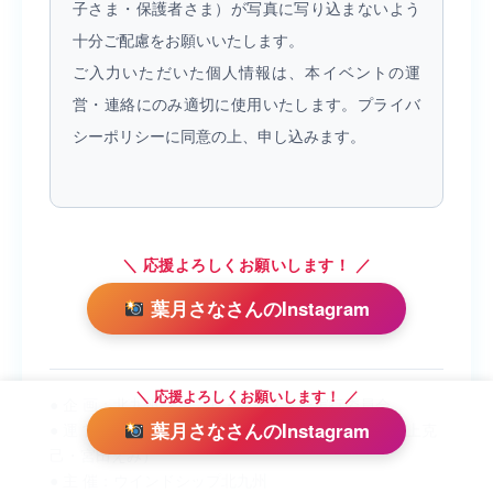
子さま・保護者さま）が写真に写り込まないよう
十分ご配慮をお願いいたします。
ご入力いただいた個人情報は、本イベントの運
営・連絡にのみ適切に使用いたします。プライバ
シーポリシーに同意の上、申し込みます。
＼ 応援よろしくお願いします！ ／
葉月さなさんのInstagram
＼ 応援よろしくお願いします！ ／
● 企 画：北九州ジュニア・マイスター実行委員会
葉月さなさんのInstagram
● 運 営：北九なび・福岡お面白いお仕事図鑑（坂ノ上克
己・宮田えみ）
● 主 催：ウインドシップ北九州