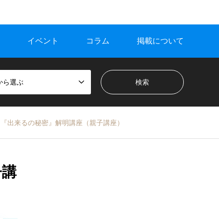
イベント
コラム
掲載について
から選ぶ
 『出来るの秘密』解明講座（親子講座）
子講