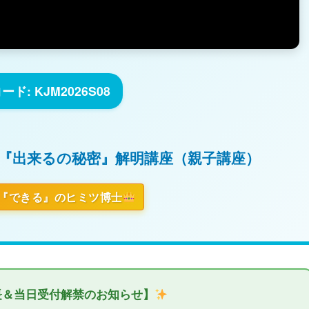
ド: KJM2026S08
 『出来るの秘密』解明講座（親子講座）
『できる』のヒミツ博士
長＆当日受付解禁のお知らせ】