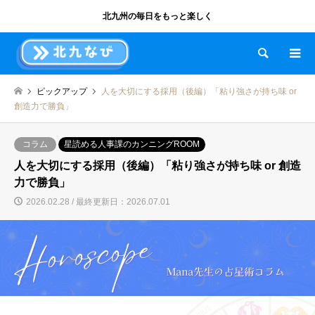
北九州の毎日をもっと楽しく
検索
ピックアップ
人を大切にする採用（後編）「粘り強さが持ち味 or
創造力で勝負」
コラム
星読める人事課のカンニングROOM
人を大切にする採用（後編）「粘り強さが持ち味 or 創造
力で勝負」
2026.02.28 / 最終更新日：2026.07.01