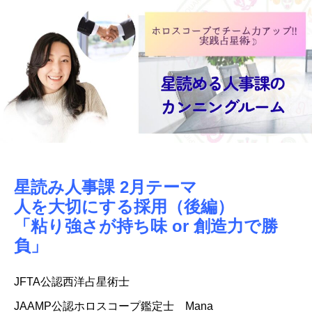
星読み人事課 2月テーマ
人を大切にする採用（後編）
「粘り強さが持ち味 or 創造力で勝
負」
JFTA公認西洋占星術士
JAAMP公認ホロスコープ鑑定士 Mana